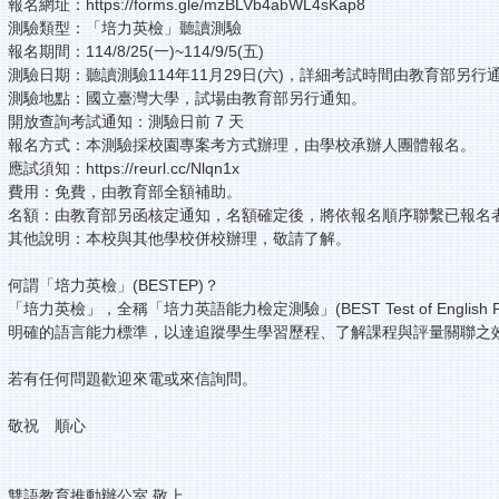
報名網址：https://forms.gle/mzBLVb4abWL4sKap8
測驗類型：「培力英檢」聽讀測驗
報名期間：114/8/25(一)~114/9/5(五)
測驗日期：聽讀測驗114年11月29日(六)，詳細考試時間由教育部另行
測驗地點：國立臺灣大學，試場由教育部另行通知。
開放查詢考試通知：測驗日前 7 天
報名方式：本測驗採校園專案考方式辦理，由學校承辦人團體報名。
應試須知：https://reurl.cc/Nlqn1x
費用：免費，由教育部全額補助。
名額：由教育部另函核定通知，名額確定後，將依報名順序聯繫已報名者
其他說明：本校與其他學校併校辦理，敬請了解。
何謂「培力英檢」(BESTEP)？
「培力英檢」，全稱「培力英語能力檢定測驗」(BEST Test of Eng
明確的語言能力標準，以達追蹤學生學習歷程、了解課程與評量關聯之效。詳細介紹請
若有任何問題歡迎來電或來信詢問。
敬祝 順心
雙語教育推動辦公室 敬上