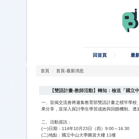
跳
到
主
要
內
容
區
回首頁
最
首頁
首頁-最新消息
【雙語計畫-教師活動】轉知：檢送「國立中
一、旨揭交流會將邀集教育部雙語計畫之標竿學校、重點
果分享，並深入探討學生學習成效與回饋機制。透
二、活動資訊：
(一)日期：114年10月23日（四）9:00～16:30
(二)地點：國立中山大學圖資大樓 11樓