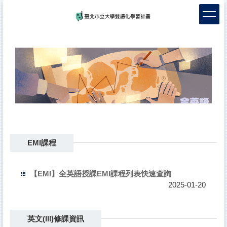
跳
到
主
要
內
容
區
EMI課程
【EMI】全英語授課EMI課程列表快速查詢
2025-01-20
英文(III)修課資訊