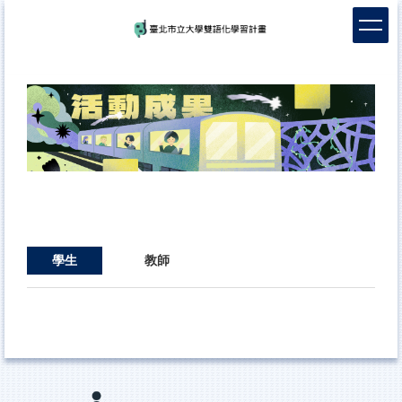
跳
到
主
要
內
容
區
學生
教師