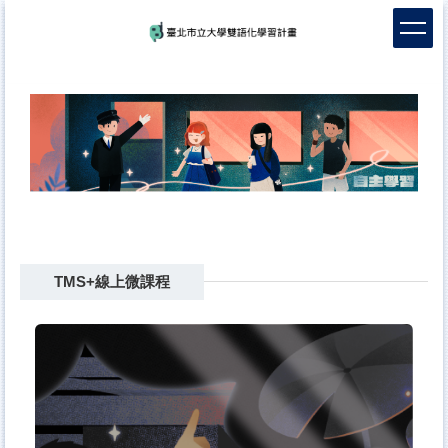
跳
到
主
要
內
容
區
TMS+線上微課程