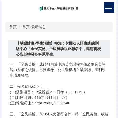
跳
到
主
要
內
首頁
首頁-最新消息
容
區
【雙語計畫-學生活動】轉知：財團法人語言訓練測
驗中心「全民英檢」中級測驗現正報名中，建請貴校
公告並轉發各科系學生。
一、「全民英檢」成績可用於申請英文課程免修及畢業英語
能力要求之依據。另獲國考、公民營機構企業採認，有利學
生職涯發展。
二、報名資訊如下：
(一)級別項目：中級聽讀／一日考（CEFR B1）
(二)測驗日期：115年8月15日（六）
(三)報名網址：https://bit.ly/3Q3JSAt
三、「全民英檢」與104人力銀行合作，持「全民英檢」成績