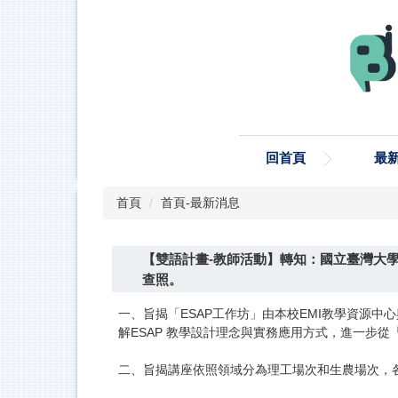
跳
到
主
要
內
容
區
回首頁
最
首頁
首頁-最新消息
【雙語計畫-教師活動】轉知：國立臺灣大學
查照。
一、旨揭「ESAP工作坊」由本校EMI教學資源中心
解ESAP 教學設計理念與實務應用方式，進一步
二、旨揭講座依照領域分為理工場次和生農場次，