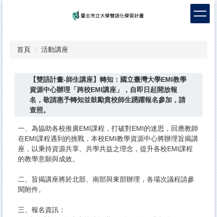
跳
到
主
要
內
首頁
活動講座
容
區
【雙語計畫-師生講座】轉知：國立臺灣大學EMI教學
資源中心辦理「跨校EMI講座」，自即日起開放報
名，敬請惠予轉知並鼓勵貴校師生踴躍報名參加，請
查照。
一、為協助各校推廣EMI課程，打破對EMI的迷思，回應教師
在EMI課程遇到的挑戰，本校EMI教學資源中心將辦理旨揭講
座，以秉持資源共享、共學共益之理念，提升各校EMI課程
的教學意願與成效。
二、旨揭講座將於北部、南部與東部辦理，各場次議程請參
閱附件。
三、報名資訊：