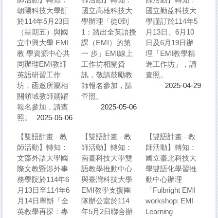
朝陽科技大學訂
國立高雄科技大
國立勤益科技大
於114年5月23日
學辦理「從0到
學謹訂於114年5
（星期五）與國
1：踏出全英語授
月13日、6月10
立中興大學 EMI
課（EMI）的第
日及6月19日辦
教 學資源中心共
一 步」EMI線上
理「EMI教學精
同辦理EMI教師
工作坊相關資
進工作坊」，請
英語研習工作
訊，敬請鼓勵教
查照。
坊，函邀所屬相
師報名參加，請
2025-04-29
關領域教師踴躍
查照。
報名參加，請查
2025-05-06
照。
2025-05-06
【雙語計畫 - 教
【雙語計畫 - 教
【雙語計畫 - 教
師活動】轉知：
師活動】轉知：
師活動】轉知：
文藻外語大學國
南臺科技大學雙
國立臺北科技大
際文教暨涉外事
語教學推動中心
學雙語化學習推
務學院於114年6
與臺灣科技大學
動中心辦理
月13日至114年6
EMI教學支援團
「Fulbright EMI
月14日舉辦「全
隊辦公室於114
workshop: EMI
英教學再探：專
年5月2日聯合辦
Learning