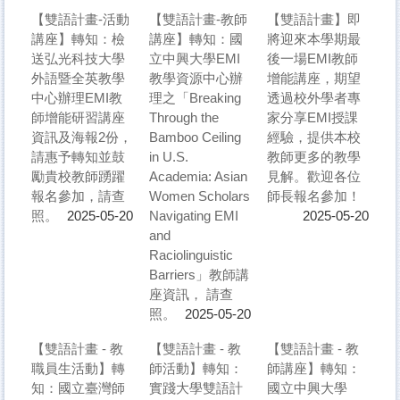
【雙語計畫-活動
【雙語計畫-教師
【雙語計畫】即
講座】轉知：檢
講座】轉知：國
將迎來本學期最
送弘光科技大學
立中興大學EMI
後一場EMI教師
外語暨全英教學
教學資源中心辦
增能講座，期望
中心辦理EMI教
理之「Breaking
透過校外學者專
師增能研習講座
Through the
家分享EMI授課
資訊及海報2份，
Bamboo Ceiling
經驗，提供本校
請惠予轉知並鼓
in U.S.
教師更多的教學
勵貴校教師踴躍
Academia: Asian
見解。歡迎各位
報名參加，請查
Women Scholars
師長報名參加！
照。
Navigating EMI
2025-05-20
2025-05-20
and
Raciolinguistic
Barriers」教師講
座資訊， 請查
照。
2025-05-20
【雙語計畫 - 教
【雙語計畫 - 教
【雙語計畫 - 教
職員生活動】轉
師活動】轉知：
師講座】轉知：
知：國立臺灣師
實踐大學雙語計
國立中興大學