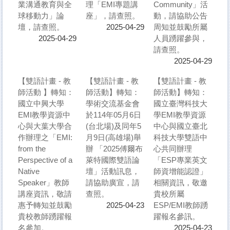
業溝通教育與全
理「EMI專題講
Community」活
球移動力」論
座」，請查照。
動，請協助公告
壇，請查照。
周知並鼓勵所屬
2025-04-29
人員踴躍參與，
2025-04-29
請查照。
2025-04-29
【雙語計畫 - 教
【雙語計畫 - 教
【雙語計畫 - 教
師活動 】轉知：
師活動】轉知：
師活動】轉知：
國立中興大學
學術交流基金會
國立臺灣科技大
EMI教學資源中
於114年05月6日
學EMI教學資源
心與大葉大學合
(台北場)及同年5
中心與國立臺北
作辦理之「EMI:
月9日(高雄場)舉
科技大學雙語中
from the
辦 「2025傅爾布
心共同辦理
Perspective of a
萊特國際雙語論
「ESP專業英文
Native
壇」活動訊息，
師資增能認證」
Speaker」教師
請協助廣宣，請
相關資訊，敬邀
講座資訊，敬請
查照。
貴校所屬
惠予轉知並鼓勵
ESP/EMI教師踴
2025-04-23
貴校教師踴躍報
躍報名參訊。
名參加。
2025-04-23