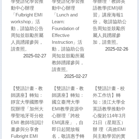
學雙語化學習推
學雙語化學習推
學辦理「教師英
動中心辦理
動中心辦理
語教學(EMI)研
「Fulbright EMI
「Lunch and
習」講座海報1
workshop」活
Learn:
份， 敬請協助公
動，請協助公告
Foundation of
告周知並鼓勵所
周知並鼓勵所屬
Effective
屬人員踴躍參
人員踴躍參與，
Instruction」活
加，請查照。
請查照。
動，請協助公告
2025-02-26
周知並鼓勵所屬
2025-02-27
教師踴躍參與，
請查照。
2025-02-27
【雙語計畫 - 教
【雙語計畫 - 教
【雙語計畫 - 校
師講座】轉知：
師講座】轉知：
外工作坊】轉
靜宜大學國際學
國立臺灣大學
知：淡江大學全
院辦理「加州大
EMI教學資源中
英語教學推動中
學聖地牙哥分校
心辦理「跨校
心擬於114年3月
EMI 教師培訓計
EMI講座」，自
21日（星期五）
畫參與分享會
即日起開放報
辦 理《高效EMI
Fulbright EMI
名，敬請惠予轉
與主動學習的實