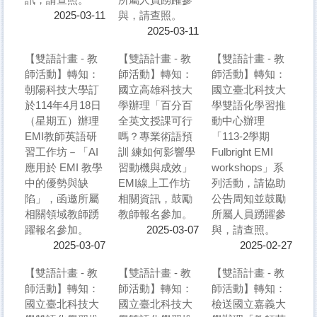
與，請查照。
2025-03-11
2025-03-11
【雙語計畫 - 教
【雙語計畫 - 教
【雙語計畫 - 教
師活動】轉知：
師活動】轉知：
師活動】轉知：
朝陽科技大學訂
國立高雄科技大
國立臺北科技大
於114年4月18日
學辦理「百分百
學雙語化學習推
（星期五）辦理
全英文授課可行
動中心辦理
EMI教師英語研
嗎？專業術語預
「113-2學期
習工作坊－「AI
訓 練如何影響學
Fulbright EMI
應用於 EMI 教學
習動機與成效」
workshops」系
中的優勢與缺
EMI線上工作坊
列活動，請協助
陷」，函邀所屬
相關資訊，鼓勵
公告周知並鼓勵
相關領域教師踴
教師報名參加。
所屬人員踴躍參
躍報名參加。
與，請查照。
2025-03-07
2025-03-07
2025-02-27
【雙語計畫 - 教
【雙語計畫 - 教
【雙語計畫 - 教
師活動】轉知：
師活動】轉知：
師活動】轉知：
國立臺北科技大
國立臺北科技大
檢送國立嘉義大