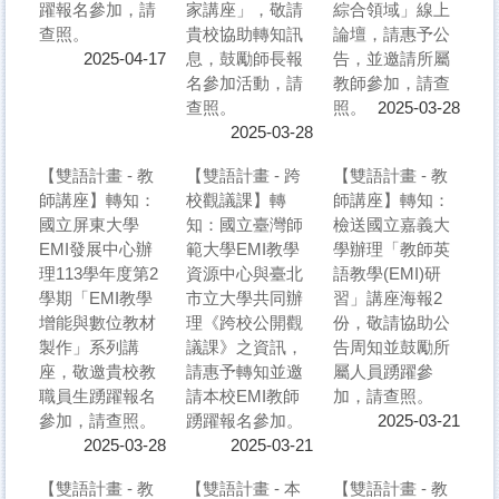
躍報名參加，請
家講座」，敬請
綜合領域」線上
查照。
貴校協助轉知訊
論壇，請惠予公
息，鼓勵師長報
告，並邀請所屬
2025-04-17
名參加活動，請
教師參加，請查
查照。
照。
2025-03-28
2025-03-28
【雙語計畫 - 教
【雙語計畫 - 跨
【雙語計畫 - 教
師講座】轉知：
校觀議課】轉
師講座】轉知：
國立屏東大學
知：國立臺灣師
檢送國立嘉義大
EMI發展中心辦
範大學EMI教學
學辦理「教師英
理113學年度第2
資源中心與臺北
語教學(EMI)研
學期「EMI教學
市立大學共同辦
習」講座海報2
增能與數位教材
理《跨校公開觀
份，敬請協助公
製作」系列講
議課》之資訊，
告周知並鼓勵所
座，敬邀貴校教
請惠予轉知並邀
屬人員踴躍參
職員生踴躍報名
請本校EMI教師
加，請查照。
參加，請查照。
踴躍報名參加。
2025-03-21
2025-03-28
2025-03-21
【雙語計畫 - 教
【雙語計畫 - 本
【雙語計畫 - 教