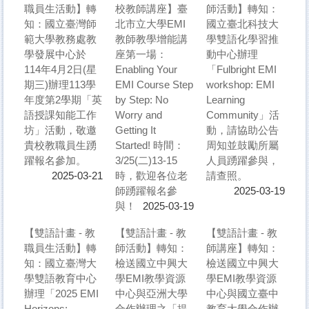
職員生活動】轉
校教師講座】臺
師活動】轉知：
知：國立臺灣師
北市立大學EMI
國立臺北科技大
範大學教務處教
教師教學增能講
學雙語化學習推
學發展中心於
座第一場：
動中心辦理
114年4月2日(星
Enabling Your
「Fulbright EMI
期三)辦理113學
EMI Course Step
workshop: EMI
年度第2學期「英
by Step: No
Learning
語授課知能工作
Worry and
Community」活
坊」活動，敬邀
Getting It
動，請協助公告
貴校教職員生踴
Started! 時間：
周知並鼓勵所屬
躍報名參加。
3/25(二)13-15
人員踴躍參與，
時，歡迎各位老
請查照。
2025-03-21
師踴躍報名參
2025-03-19
與！
2025-03-19
【雙語計畫 - 教
【雙語計畫 - 教
【雙語計畫 - 教
職員生活動】轉
師活動】轉知：
師講座】轉知：
知：國立臺灣大
檢送國立中興大
檢送國立中興大
學雙語教育中心
學EMI教學資源
學EMI教學資源
辦理「2025 EMI
中心與亞洲大學
中心與國立臺中
Horizons:
合作辦理之「提
教育大學合作辦