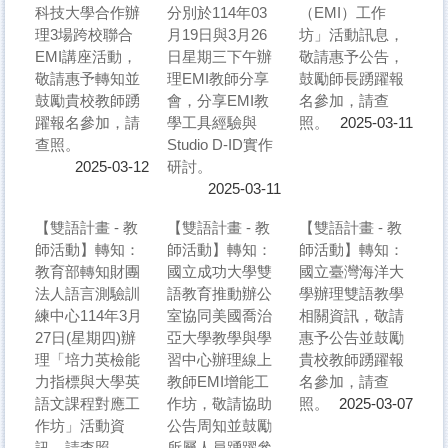
科技大學合作辦
分別於114年03
（EMI）工作
理3場跨校聯合
月19日與3月26
坊」活動訊息，
EMI講座活動，
日星期三下午辦
敬請惠予公告，
敬請惠予轉知並
理EMI教師分享
鼓勵師長踴躍報
鼓勵貴校教師踴
會，分享EMI教
名參加，請查
躍報名參加，請
學工具經驗與
照。
2025-03-11
查照。
Studio D-ID實作
研討。
2025-03-12
2025-03-11
【雙語計畫 - 教
【雙語計畫 - 教
【雙語計畫 - 教
師活動】轉知：
師活動】轉知：
師活動】轉知：
教育部轉知財團
國立成功大學雙
國立臺灣海洋大
法人語言測驗訓
語教育推動辦公
學辦理雙語教學
練中心114年3月
室協同美國喬治
相關資訊，敬請
27日(星期四)辦
亞大學教學與學
惠予公告並鼓勵
理「培力英檢能
習中心辦理線上
貴校教師踴躍報
力指標與大學英
教師EMI增能工
名參加，請查
語文課程對應工
作坊，敬請協助
照。
2025-03-07
作坊」活動資
公告周知並鼓勵
訊，請查照。
所屬人員踴躍參