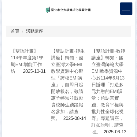
跳
到
主
要
內
首頁
活動講座
容
區
【雙語計畫】
【雙語計畫-師生
【雙語計畫-教師
114學年度第1學
講座】轉知：國
講座】轉知：國
期EMI增能工作
立臺灣大學EMI
立臺灣師範大學
坊
教學資源中心辦
EMI教學資源中
2025-10-31
理「跨校EMI講
心於114年6月13
座」，自即日起
日辦理「打造多
開放報名，敬請
元共融的EMI課
惠予轉知並鼓勵
堂：跨語言實
貴校師生踴躍報
踐、教育平權與
名參加，請查
批判性全球化視
照。
野」專題講座，
2025-08-14
詳如說明，請查
照。
2025-06-13