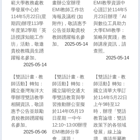
範大學教務處教
畫辦公室辦理
EMI教學資源中
學發展中心於
EMI教師工作坊
心謹訂於114年5
114年5月22日(星
海報及議程 (如
月23日辦理「AI
期四)辦理113學
附件)，敬請惠予
與數位工具助力
年度第2學期「英
公告並鼓勵貴校
大學EMI教學：
語授課知能工作
教師踴躍報名參
策略與實踐」教
坊」活動，敬邀
加。
師講座資訊，請
2025-05-14
貴校教職員生踴
查照。
躍報名參加。
2025-05-14
2025-05-14
【雙語計畫 - 教
【雙語計畫 - 教
【雙語計畫 - 教
師活動】轉知：
師活動】轉知：
師活動】轉知：
國立臺灣海洋大
國立陽明交通大
國立清華大學訂
學辦理雙語教學
學雙語教育與學
於114年5月22日
相關資訊，敬請
習推動辦公室擬
上午9時至12
惠予公告並鼓勵
於114年05月19
時，辦理「雙語
貴校教師踴躍報
日星期 一中午
教育論壇：雙語
名參加。
12:10~13:00辦理
政策下的各領域
EMI教師分享
發展」線上論
2025-05-06
會，講題：
壇，邀請所屬教