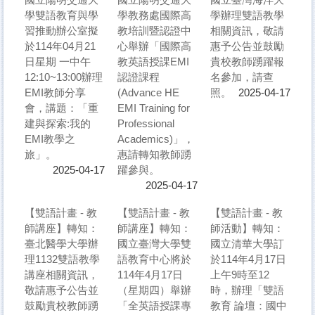
學雙語教育與學
學教務處國際高
學辦理雙語教學
習推動辦公室擬
教培訓暨認證中
相關資訊，敬請
於114年04月21
心舉辦「國際高
惠予公告並鼓勵
日星期 一中午
教英語授課EMI
貴校教師踴躍報
12:10~13:00辦理
認證課程
名參加，請查
EMI教師分享
(Advance HE
照。
2025-04-17
會，講題：「重
EMI Training for
建與探索:我的
Professional
EMI教學之
Academics)」，
旅」。
惠請轉知教師踴
躍參與。
2025-04-17
2025-04-17
【雙語計畫 - 教
【雙語計畫 - 教
【雙語計畫 - 教
師講座】轉知：
師講座】轉知：
師活動】轉知：
臺北醫學大學辦
國立臺灣大學雙
國立清華大學訂
理1132雙語教學
語教育中心將於
於114年4月17日
講座相關資訊，
114年4月17日
上午9時至12
敬請惠予公告並
（星期四）舉辦
時，辦理「雙語
鼓勵貴校教師踴
「全英語授課專
教育 論壇：國中