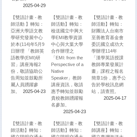
2025-04-29
【雙語計畫 - 教
【雙語計畫 - 教
【雙語計畫 - 教
師活動 】轉知：
師活動】轉知：
師活動】轉知：
亞洲大學語文教
檢送國立中興大
財團法人台南市
學研究發展中心
學EMI教學資源
至善教育基金會
於本(114)年5月9
中心與大葉大學
委託國立成功大
日辦理 「教師英
合作辦理之
學辦理114年
語教學(EMI)研
「EMI: from the
「漢學英語授課
習」講座海報2
Perspective of a
教師專業發展計
份，敬請協助公
Native
畫」課程之報名
告周知並鼓勵所
Speaker」教師
簡章1份，惠予公
屬人員踴躍參
講座資訊，敬請
告於學校訊息網
加。
惠予轉知並鼓勵
站，請查照。
2025-04-23
貴校教師踴躍報
2025-04-17
名參加。
2025-04-23
【雙語計畫 - 教
【雙語計畫 - 教
【雙語計畫 - 教
師活動】轉知：
師活動】轉知：
師講座】轉知：
國立陽明交通大
國立陽明交通大
國立臺灣海洋大