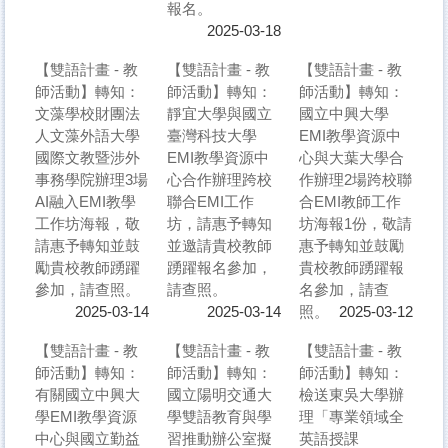
報名。
2025-03-18
【雙語計畫 - 教
【雙語計畫 - 教
【雙語計畫 - 教
師活動】轉知：
師活動】轉知：
師活動】轉知：
文藻學校財團法
靜宜大學與國立
國立中興大學
人文藻外語大學
臺灣科技大學
EMI教學資源中
國際文教暨涉外
EMI教學資源中
心與大葉大學合
事務學院辦理3場
心合作辦理跨校
作辦理2場跨校聯
AI融入EMI教學
聯合EMI工作
合EMI教師工作
工作坊海報，敬
坊，請惠予轉知
坊海報1份，敬請
請惠予轉知並鼓
並邀請貴校教師
惠予轉知並鼓勵
勵貴校教師踴躍
踴躍報名參加，
貴校教師踴躍報
參加，請查照。
請查照。
名參加，請查
照。
2025-03-14
2025-03-14
2025-03-12
【雙語計畫 - 教
【雙語計畫 - 教
【雙語計畫 - 教
師活動】轉知：
師活動】轉知：
師活動】轉知：
有關國立中興大
國立陽明交通大
檢送東吳大學辦
學EMI教學資源
學雙語教育與學
理「專業領域全
中心與國立勤益
習推動辦公室擬
英語授課