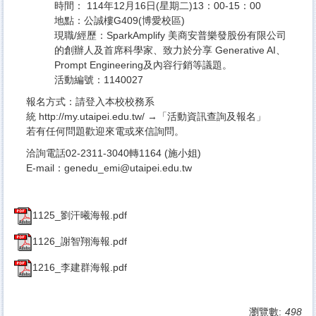
時間： 114年12月16日(星期二)13：00-15：00
地點：公誠樓G409(博愛校區)
現職/經歷：SparkAmplify 美商安普樂發股份有限公司
的創辦人及首席科學家、致力於分享 Generative AI、
Prompt Engineering及內容行銷等議題。
活動編號：1140027
報名方式：請登入本校校務系
統
http://my.utaipei.edu.tw/
→「活動資訊查詢及報名」
若有任何問題歡迎來電或來信詢問。
洽詢電話02-2311-3040轉1164 (施小姐)
E-mail：genedu_emi@utaipei.edu.tw
1125_劉汗曦海報.pdf
1126_謝智翔海報.pdf
1216_李建群海報.pdf
瀏覽數:
498