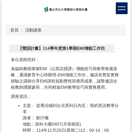
跳
到
主
要
內
首頁
活動講座
容
區
【雙語計畫】114學年度第1學期EMI增能工作坊
各位老師您好：
為協助教師掌握EMI（以英語授課）增能技巧與教學推廣策
略，通識教育中心特辦理-EMI增能工作坊，邀請具豐富實務
經驗之講師分享EMI課程規劃歷程與應用成果，誠摯邀請全
校教師踴躍參與，共同精進EMI教學技巧與實務應用。
講座資訊：
主題： 從喬治城到台北再到日內瓦：我的英語教學分
享
講者： 劉汗曦
地點：資科大樓D407(天母校區)
時間： 114年11月25日(星期二)12：00-14：00